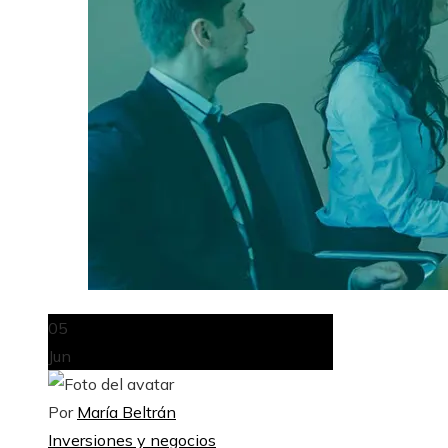
05
Jun
Por
María Beltrán
Inversiones y negocios