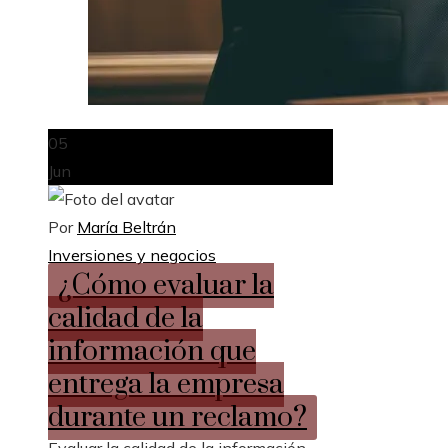
05
Jun
Por
María Beltrán
Inversiones y negocios
¿Cómo evaluar la
calidad de la
información que
entrega la empresa
durante un reclamo?
Evaluar la calidad de la información