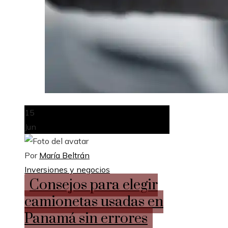
15
Jun
Por
María Beltrán
Inversiones y negocios
Consejos para elegir
camionetas usadas en
Panamá sin errores