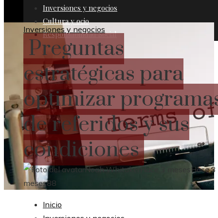
Inversiones y negocios
Cultura y ocio
Inversiones y negocios
Responsabilidad Social
Preguntas
estratégicas para
optimizar programa
de referidos y sus
condiciones
Noah Whitaker
Hace 3 meses
Hace 3
meses
88
Inicio