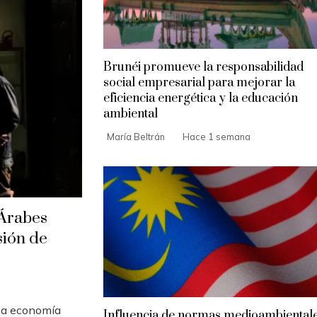
Brunéi promueve la responsabilidad
social empresarial para mejorar la
eficiencia energética y la educación
ambiental
María Beltrán
Hace 1 semana
 Árabes
sión de
na economía
Influencia de normas medioambiental