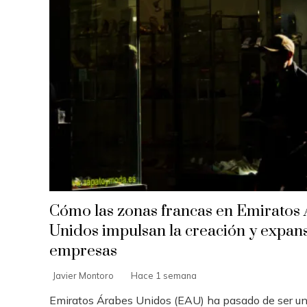
Cómo las zonas francas en Emiratos
Unidos impulsan la creación y expan
empresas
Javier Montoro
Hace 1 semana
Emiratos Árabes Unidos (EAU) ha pasado de ser u