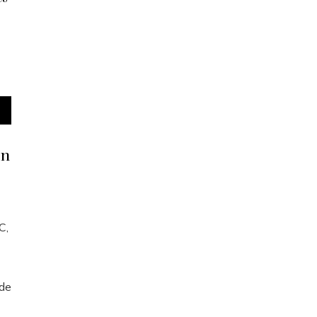
on
C,
 de